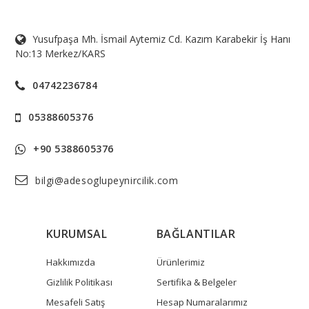
Yusufpaşa Mh. İsmail Aytemiz Cd. Kazım Karabekir İş Hanı
No:13 Merkez/KARS
04742236784
05388605376
+90 5388605376
bilgi@adesoglupeynircilik.com
KURUMSAL
BAĞLANTILAR
Hakkımızda
Ürünlerimiz
Gizlilik Politikası
Sertifika & Belgeler
Mesafeli Satış
Hesap Numaralarımız