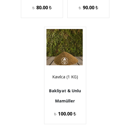
80.00
₺
90.00
₺
₺
₺
Kavılca (1 KG)
Bakliyat & Unlu
Mamüller
100.00
₺
₺