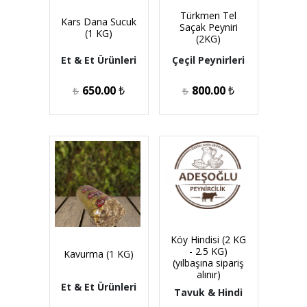
Türkmen Tel
Kars Dana Sucuk
Saçak Peyniri
(1 KG)
(2KG)
Et & Et Ürünleri
Çeçil Peynirleri
650.00
₺
800.00
₺
₺
₺
Köy Hindisi (2 KG
- 2.5 KG)
Kavurma (1 KG)
(yılbaşına sipariş
alınır)
Et & Et Ürünleri
Tavuk & Hindi