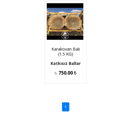
Karakovan Balı
(1.5 KG)
Katkısız Ballar
750.00
₺
₺
(current)
1