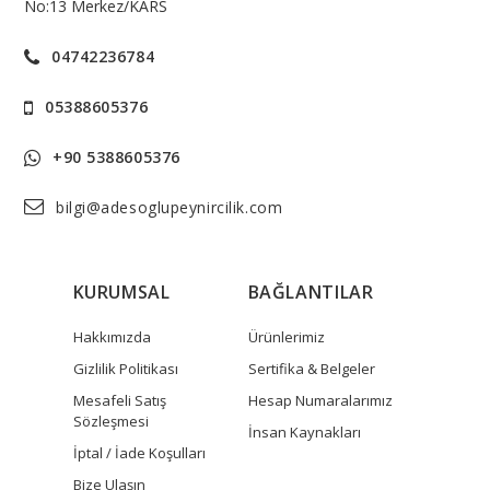
No:13 Merkez/KARS
04742236784
05388605376
+90 5388605376
bilgi@adesoglupeynircilik.com
KURUMSAL
BAĞLANTILAR
Hakkımızda
Ürünlerimiz
Gizlilik Politikası
Sertifika & Belgeler
Mesafeli Satış
Hesap Numaralarımız
Sözleşmesi
İnsan Kaynakları
İptal / İade Koşulları
Bize Ulaşın