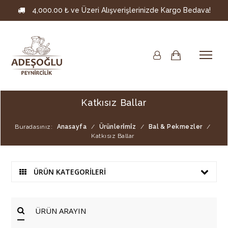
4,000.00 ₺ ve Üzeri Alışverişlerinizde Kargo Bedava!
Katkısız Ballar
Buradasınız:
Anasayfa
/
Ürünleri̇mi̇z
/
Bal & Pekmezler
/
Katkısız Ballar
ÜRÜN KATEGORİLERİ
ÜRÜN ARAYIN