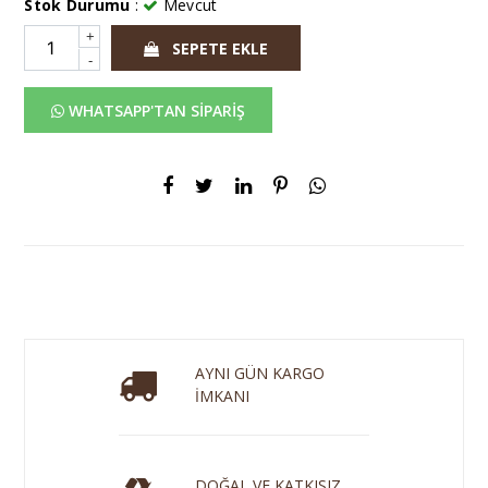
Stok Durumu
:
Mevcut
+
SEPETE EKLE
-
WHATSAPP'TAN SİPARİŞ
AYNI GÜN KARGO
İMKANI
DOĞAL VE KATKISIZ