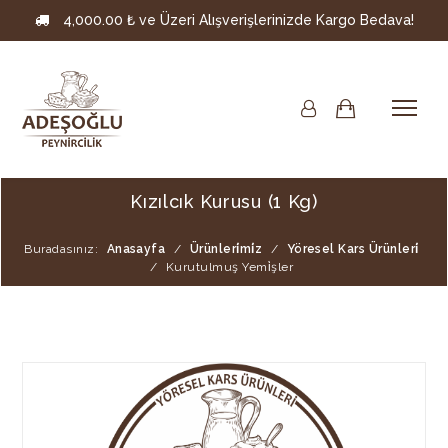
4,000.00 ₺ ve Üzeri Alışverişlerinizde Kargo Bedava!
Kızılcık Kurusu (1 Kg)
Buradasınız:
Anasayfa
/
Ürünleri̇mi̇z
/
Yöresel Kars Ürünleri̇
/
Kurutulmuş Yemi̇şler