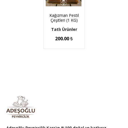
Kağızman Pestil
Çeşitleri (1 KG)
Tatlı Ürünler
200.00
₺
Adeşoğlu Peynircilik Kars'ın %100 doğal ve katkısız