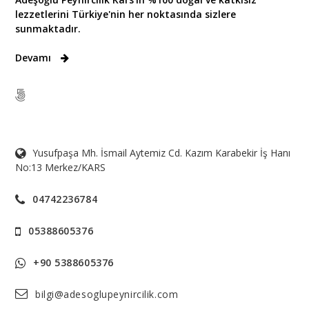
lezzetlerini Türkiye'nin her noktasında sizlere
sunmaktadır.
Devamı
Yusufpaşa Mh. İsmail Aytemiz Cd. Kazım Karabekir İş Hanı
No:13 Merkez/KARS
04742236784
05388605376
+90 5388605376
bilgi@adesoglupeynircilik.com