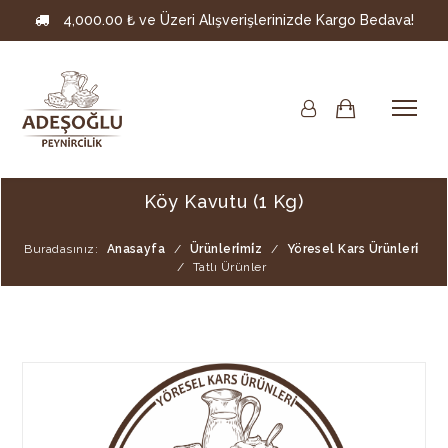
4,000.00 ₺ ve Üzeri Alışverişlerinizde Kargo Bedava!
Köy Kavutu (1 Kg)
Buradasınız:
Anasayfa
/
Ürünleri̇mi̇z
/
Yöresel Kars Ürünleri̇
/
Tatlı Ürünler