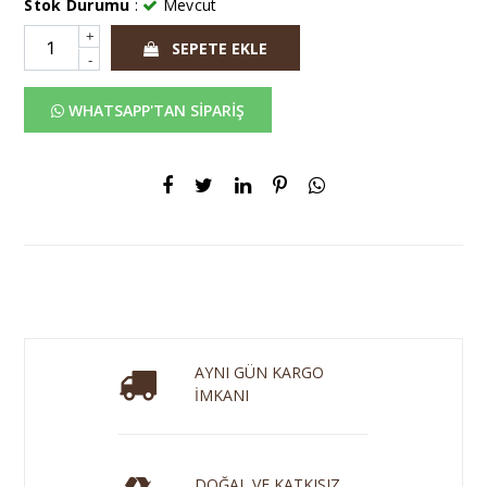
Stok Durumu
:
Mevcut
+
SEPETE EKLE
-
WHATSAPP'TAN SİPARİŞ
AYNI GÜN KARGO
İMKANI
DOĞAL VE KATKISIZ