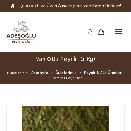
4,000.00 ₺ ve Üzeri Alışverişlerinizde Kargo Bedava!
Van Otlu Peyni̇ri̇ (1 Kg)
Buradasınız:
Anasayfa
/
Ürünleri̇mi̇z
/
Peyni̇r & Süt Ürünleri̇
/
Yöresel Peyni̇rler