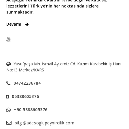
lezzetlerini Türkiye'nin her noktasında sizlere
sunmaktadır.
Devamı
Yusufpaşa Mh. İsmail Aytemiz Cd. Kazım Karabekir İş Hanı
No:13 Merkez/KARS
04742236784
05388605376
+90 5388605376
bilgi@adesoglupeynircilik.com