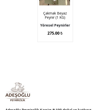
Çakmak Beyaz
Peynir (1 KG)
Yöresel Peynirler
275.00
₺
Adeşoğlu Peynircilik Kars'ın %100 doğal ve katkısız